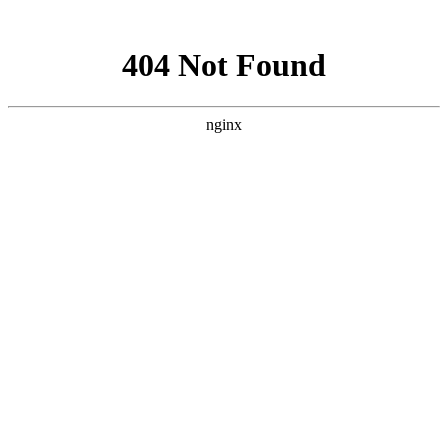
网站地图
购物车
0
我的购物车
共
0
件商品，共计
0
去购物车结算
最新公告
未读消息 :
忽略
查看全部
帮助中心
首页
域名注册
虚拟主机
云服务器
VPS主机